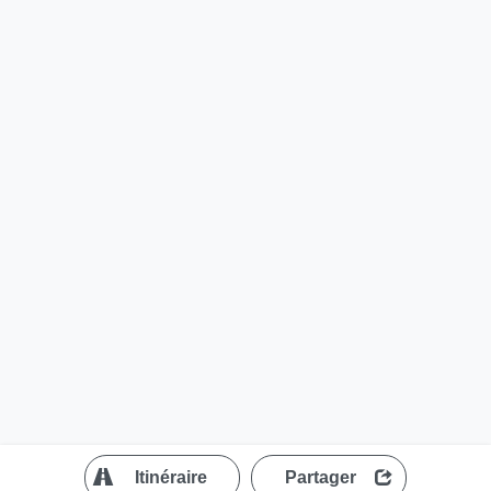
?
Itinéraire
Partager
MapLibre
| ©
OpenStreetMap contributors
200 m