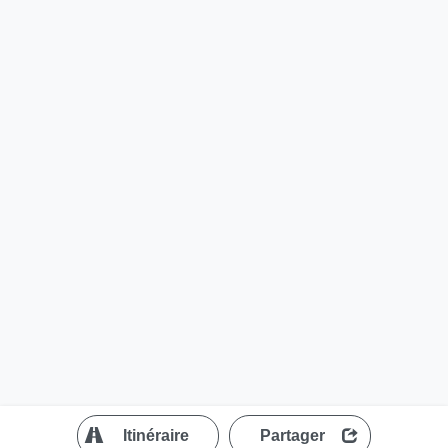
?
Itinéraire
Partager
MapLibre
| ©
OpenStreetMap contributors
200 m