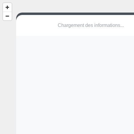
(nom inconnu)
Rue Thomas Byrne
1634 Luxembourg
Une erreur ? Corrigez !
🌍
Découvrez cartes.app !
Pas encore de photo disponible,
postez la vôtre !
Ou tentez
Google Street View
Modules présents (OpenStreetMap)
aire de jeux
terrain multisports
Pas encore de commentaire disponible,
postez le vôtre !