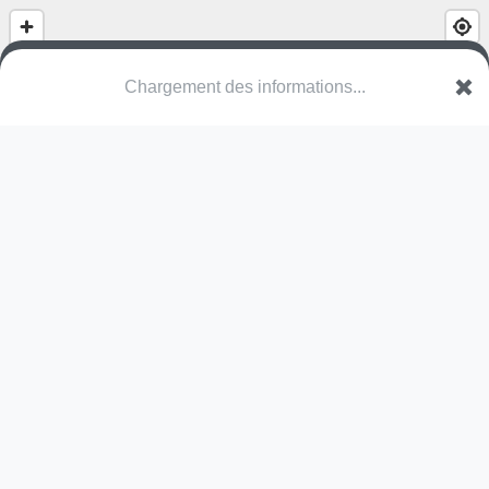
Arboretum Kirchberg Parc Central
Avenue John F. Kennedy
1356 Luxembourg
Une erreur ? Corrigez !
🌍
Découvrez cartes.app !
Pas encore de photo disponible,
postez la vôtre !
Ou tentez
Google Street View
Modules présents (OpenStreetMap)
toile d'araignée
Pas encore de commentaire disponible,
postez le vôtre !