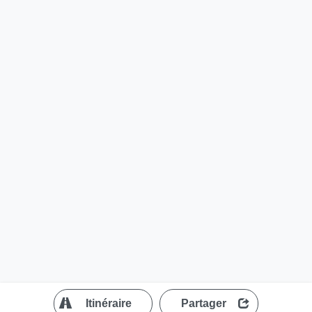
?
Itinéraire
Partager
MapLibre
| ©
OpenStreetMap contributors
200 m