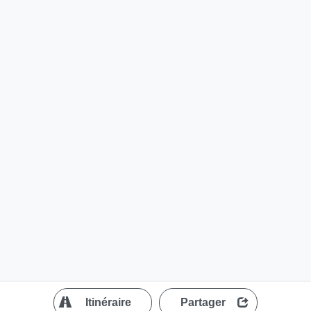
?
Itinéraire
Partager
MapLibre
| ©
OpenStreetMap contributors
200 m