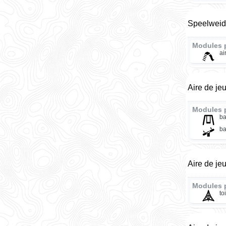
Speelweid
Modules 
ai
Aire de je
Modules 
ba
ba
Aire de je
Modules 
to