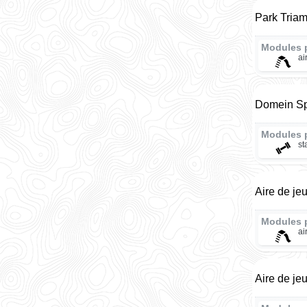
Park Triam
Modules 
ai
Domein Sp
Modules 
st
Aire de jeu
Modules 
ai
Aire de je