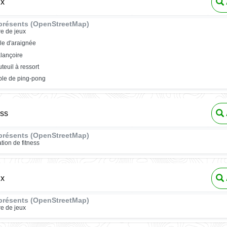
ux
présents (OpenStreetMap)
re de jeux
ile d'araignée
lançoire
uteuil à ressort
ble de ping-pong
ess
présents (OpenStreetMap)
ation de fitness
ux
présents (OpenStreetMap)
re de jeux