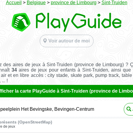
Accueil
>
Belgique
>
province de Limbourg
>
Sint-Truiden
Voir autour de moi
 des aires de jeux à Sint-Truiden (province de Limbourg) ? 
nnaît
34
aires de jeux pour enfants à Sint-Truiden, ainsi que
 air et en libre accès : city stade, skate park, pump track, tabl
... !
fficher la carte PlayGuide à Sint-Truiden (province de Limb
Speelplein Het Bevingske, Bevingen-Centrum
présents (OpenStreetMap)
re de jeux