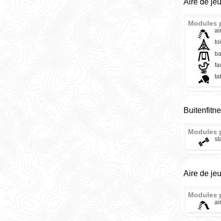
Aire de je
Modules 
ai
to
ba
fa
ta
Buitenfitn
Modules 
st
Aire de je
Modules 
ai