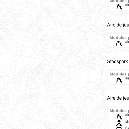
Modules 
ai
Aire de jeu
Modules 
ai
Stadspark 
Modules 
ai
Aire de jeu
Modules 
ai
st
ba