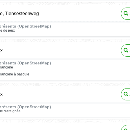
e, Tiensesteenweg
présents (OpenStreetMap)
re de jeux
ux
présents (OpenStreetMap)
lançoire
lançoire à bascule
ux
présents (OpenStreetMap)
ile d'araignée