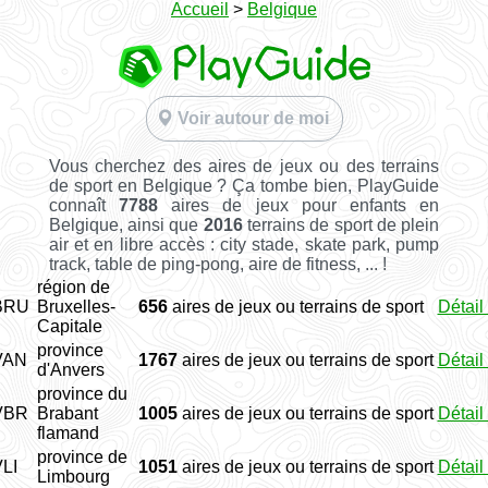
Accueil
>
Belgique
Voir autour de moi
Vous cherchez des aires de jeux ou des terrains
de sport en Belgique ? Ça tombe bien, PlayGuide
connaît
7788
aires de jeux pour enfants en
Belgique, ainsi que
2016
terrains de sport de plein
air et en libre accès : city stade, skate park, pump
track, table de ping-pong, aire de fitness, ... !
région de
BRU
Bruxelles-
656
aires de jeux ou terrains de sport
Détail
Capitale
province
VAN
1767
aires de jeux ou terrains de sport
Détail
d'Anvers
province du
VBR
Brabant
1005
aires de jeux ou terrains de sport
Détail
flamand
province de
LI
1051
aires de jeux ou terrains de sport
Détail
Limbourg