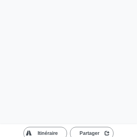
?
Itinéraire
Partager
MapLibre
| ©
OpenStreetMap contributors
200 m