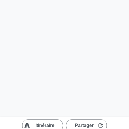
?
Itinéraire
Partager
MapLibre
| ©
OpenStreetMap contributors
200 m