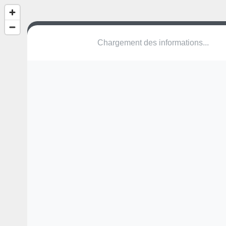
Het Speelpark
Speelhoflaan
3800 Sint-Truiden
Une erreur ? Corrigez !
🌍
Découvrez cartes.app !
Pas encore de photo disponible,
postez la vôtre !
Ou tentez
Google Street View
Modules présents (OpenStreetMap)
structure
toboggan
balançoire
Pas encore de commentaire disponible,
postez le vôtre !