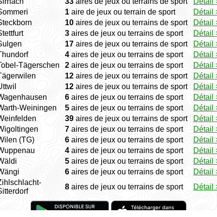
Sirnach
33
aires de jeux ou terrains de sport
Détail 
Sommeri
1
aire de jeux ou terrain de sport
Détail 
Steckborn
10
aires de jeux ou terrains de sport
Détail 
tettfurt
3
aires de jeux ou terrains de sport
Détail 
Sulgen
17
aires de jeux ou terrains de sport
Détail 
Thundorf
4
aires de jeux ou terrains de sport
Détail 
Tobel-Tägerschen
2
aires de jeux ou terrains de sport
Détail 
Tägerwilen
12
aires de jeux ou terrains de sport
Détail 
Uttwil
12
aires de jeux ou terrains de sport
Détail 
Wagenhausen
6
aires de jeux ou terrains de sport
Détail 
Warth-Weiningen
5
aires de jeux ou terrains de sport
Détail 
Weinfelden
39
aires de jeux ou terrains de sport
Détail 
Wigoltingen
7
aires de jeux ou terrains de sport
Détail 
Wilen (TG)
6
aires de jeux ou terrains de sport
Détail 
Wuppenau
4
aires de jeux ou terrains de sport
Détail 
Wäldi
5
aires de jeux ou terrains de sport
Détail 
Wängi
6
aires de jeux ou terrains de sport
Détail 
Zihlschlacht-
8
aires de jeux ou terrains de sport
Détail 
Sitterdorf