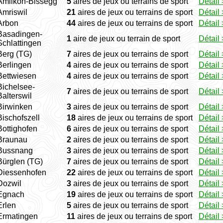
Amlikon-Bissegg
5
aires de jeux ou terrains de sport
Détail 
Amriswil
21
aires de jeux ou terrains de sport
Détail 
Arbon
44
aires de jeux ou terrains de sport
Détail 
Basadingen-
1
aire de jeux ou terrain de sport
Détail 
Schlattingen
Berg (TG)
7
aires de jeux ou terrains de sport
Détail 
Berlingen
4
aires de jeux ou terrains de sport
Détail 
Bettwiesen
4
aires de jeux ou terrains de sport
Détail 
Bichelsee-
7
aires de jeux ou terrains de sport
Détail 
Balterswil
Birwinken
3
aires de jeux ou terrains de sport
Détail 
Bischofszell
18
aires de jeux ou terrains de sport
Détail 
Bottighofen
6
aires de jeux ou terrains de sport
Détail 
Braunau
2
aires de jeux ou terrains de sport
Détail 
Bussnang
3
aires de jeux ou terrains de sport
Détail 
Bürglen (TG)
7
aires de jeux ou terrains de sport
Détail 
Diessenhofen
22
aires de jeux ou terrains de sport
Détail 
Dozwil
3
aires de jeux ou terrains de sport
Détail 
Egnach
19
aires de jeux ou terrains de sport
Détail 
Erlen
5
aires de jeux ou terrains de sport
Détail 
Ermatingen
11
aires de jeux ou terrains de sport
Détail 