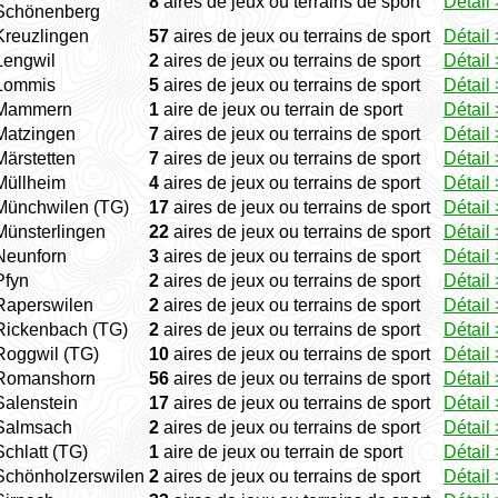
8
aires de jeux ou terrains de sport
Détail 
Schönenberg
Kreuzlingen
57
aires de jeux ou terrains de sport
Détail 
Lengwil
2
aires de jeux ou terrains de sport
Détail 
Lommis
5
aires de jeux ou terrains de sport
Détail 
Mammern
1
aire de jeux ou terrain de sport
Détail 
Matzingen
7
aires de jeux ou terrains de sport
Détail 
Märstetten
7
aires de jeux ou terrains de sport
Détail 
Müllheim
4
aires de jeux ou terrains de sport
Détail 
Münchwilen (TG)
17
aires de jeux ou terrains de sport
Détail 
Münsterlingen
22
aires de jeux ou terrains de sport
Détail 
Neunforn
3
aires de jeux ou terrains de sport
Détail 
Pfyn
2
aires de jeux ou terrains de sport
Détail 
Raperswilen
2
aires de jeux ou terrains de sport
Détail 
Rickenbach (TG)
2
aires de jeux ou terrains de sport
Détail 
Roggwil (TG)
10
aires de jeux ou terrains de sport
Détail 
Romanshorn
56
aires de jeux ou terrains de sport
Détail 
Salenstein
17
aires de jeux ou terrains de sport
Détail 
Salmsach
2
aires de jeux ou terrains de sport
Détail 
Schlatt (TG)
1
aire de jeux ou terrain de sport
Détail 
Schönholzerswilen
2
aires de jeux ou terrains de sport
Détail 