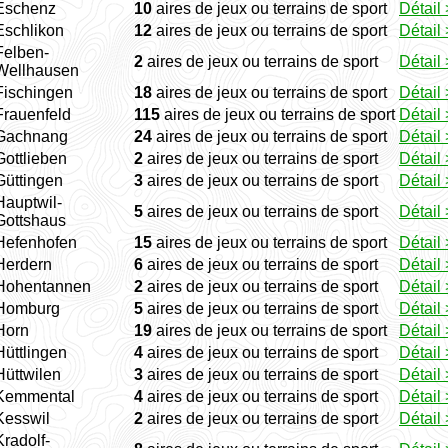
Eschenz
10
aires de jeux ou terrains de sport
Détail 
Eschlikon
12
aires de jeux ou terrains de sport
Détail 
Felben-
2
aires de jeux ou terrains de sport
Détail 
Wellhausen
Fischingen
18
aires de jeux ou terrains de sport
Détail 
Frauenfeld
115
aires de jeux ou terrains de sport
Détail 
Gachnang
24
aires de jeux ou terrains de sport
Détail 
Gottlieben
2
aires de jeux ou terrains de sport
Détail 
Güttingen
3
aires de jeux ou terrains de sport
Détail 
Hauptwil-
5
aires de jeux ou terrains de sport
Détail 
Gottshaus
Hefenhofen
15
aires de jeux ou terrains de sport
Détail 
Herdern
6
aires de jeux ou terrains de sport
Détail 
Hohentannen
2
aires de jeux ou terrains de sport
Détail 
Homburg
5
aires de jeux ou terrains de sport
Détail 
Horn
19
aires de jeux ou terrains de sport
Détail 
Hüttlingen
4
aires de jeux ou terrains de sport
Détail 
Hüttwilen
3
aires de jeux ou terrains de sport
Détail 
Kemmental
4
aires de jeux ou terrains de sport
Détail 
Kesswil
2
aires de jeux ou terrains de sport
Détail 
Kradolf-