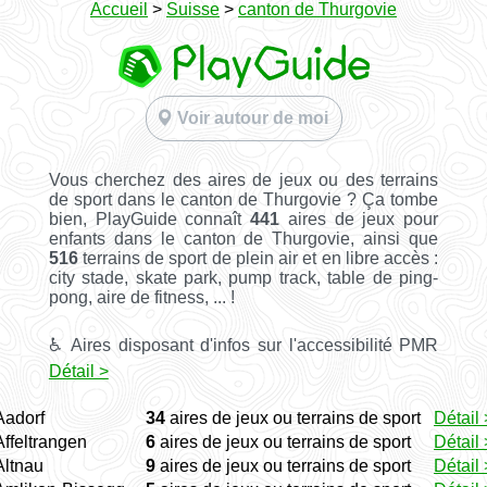
Accueil
>
Suisse
>
canton de Thurgovie
Voir autour de moi
Vous cherchez des aires de jeux ou des terrains
de sport dans le canton de Thurgovie ? Ça tombe
bien, PlayGuide connaît
441
aires de jeux pour
enfants dans le canton de Thurgovie, ainsi que
516
terrains de sport de plein air et en libre accès :
city stade, skate park, pump track, table de ping-
pong, aire de fitness, ... !
♿ Aires disposant d'infos sur l'accessibilité PMR
Détail >
Aadorf
34
aires de jeux ou terrains de sport
Détail 
Affeltrangen
6
aires de jeux ou terrains de sport
Détail 
Altnau
9
aires de jeux ou terrains de sport
Détail 