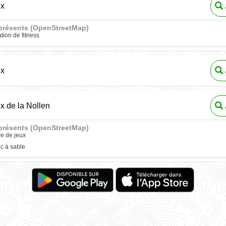
ux
présents (OpenStreetMap)
ation de fitness
ux
ux de la Nollen
présents (OpenStreetMap)
re de jeux
c à sable