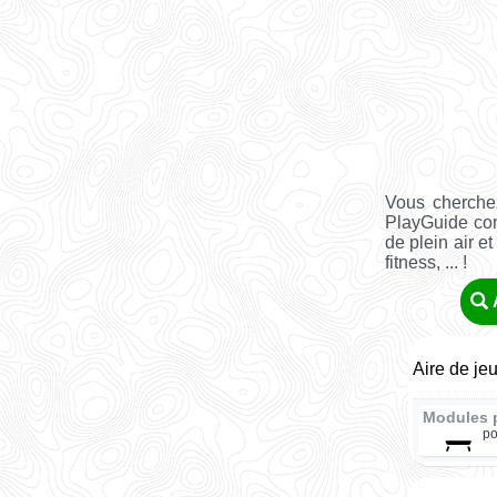
Vous cherche
PlayGuide co
de plein air e
fitness, ... !
Aire de je
Modules 
po