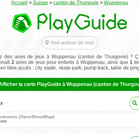
Accueil
>
Suisse
>
canton de Thurgovie
>
Wuppenau
Voir autour de moi
z des aires de jeux à Wuppenau (canton de Thurgovie) ? Ç
nnaît
2
aires de jeux pour enfants à Wuppenau, ainsi que
1
te
t en libre accès : city stade, skate park, pump track, table de pin
Afficher la carte PlayGuide à Wuppenau (canton de Thurgov
ux
présents (OpenStreetMap)
utre