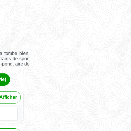
a tombe bien,
rrains de sport
g-pong, aire de
ie)
Afficher