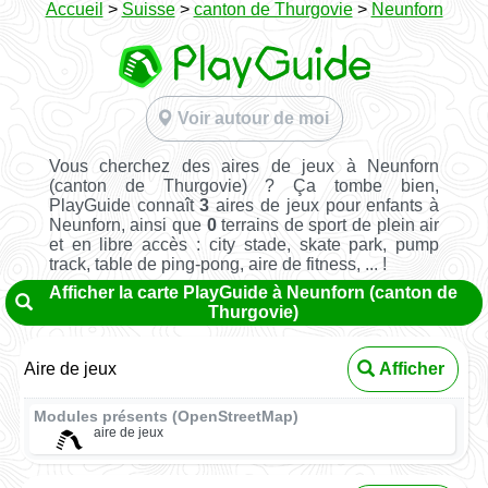
Accueil
>
Suisse
>
canton de Thurgovie
>
Neunforn
Voir autour de moi
Vous cherchez des aires de jeux à Neunforn
(canton de Thurgovie) ? Ça tombe bien,
PlayGuide connaît
3
aires de jeux pour enfants à
Neunforn, ainsi que
0
terrains de sport de plein air
et en libre accès : city stade, skate park, pump
track, table de ping-pong, aire de fitness, ... !
Afficher la carte PlayGuide à Neunforn (canton de
Thurgovie)
Aire de jeux
Afficher
Modules présents (OpenStreetMap)
aire de jeux