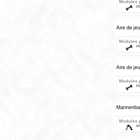
Modules 
st
Aire de je
Modules 
st
Aire de je
Modules 
st
Mannenba
Modules 
ai