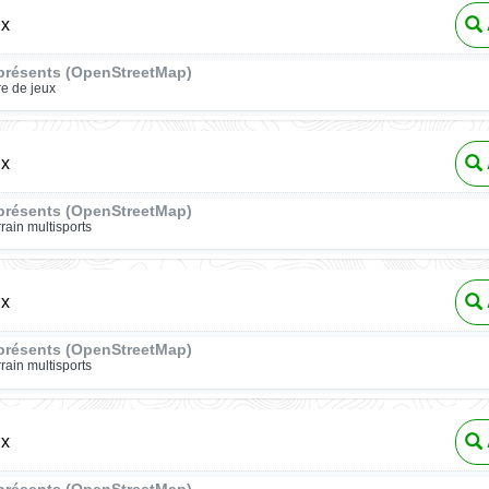
ux
présents (OpenStreetMap)
re de jeux
ux
présents (OpenStreetMap)
rrain multisports
ux
présents (OpenStreetMap)
rrain multisports
ux