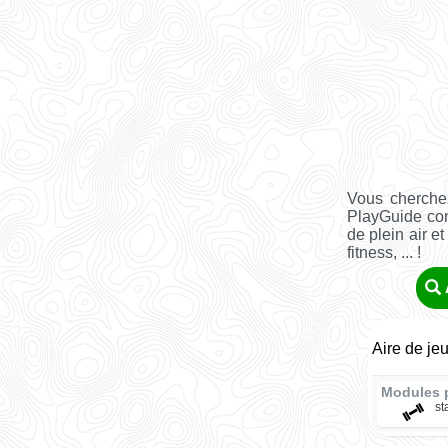
Vous cherche
PlayGuide co
de plein air e
fitness, ... !
Aire de je
Modules 
st