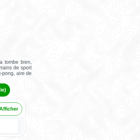
a tombe bien,
rrains de sport
g-pong, aire de
ie)
Afficher