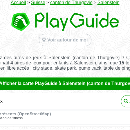
Accueil
>
Suisse
>
canton de Thurgovie
>
Salenstein
Voir autour de moi
z des aires de jeux à Salenstein (canton de Thurgovie) ? Ç
nnaît
4
aires de jeux pour enfants à Salenstein, ainsi que
15
te
t en libre accès : city stade, skate park, pump track, table de pin
Afficher la carte PlayGuide à Salenstein (canton de Thurgov
ux
présents (OpenStreetMap)
ation de fitness