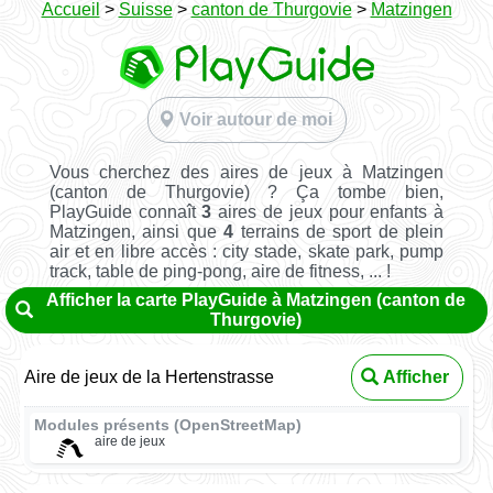
Accueil
>
Suisse
>
canton de Thurgovie
>
Matzingen
Voir autour de moi
Vous cherchez des aires de jeux à Matzingen
(canton de Thurgovie) ? Ça tombe bien,
PlayGuide connaît
3
aires de jeux pour enfants à
Matzingen, ainsi que
4
terrains de sport de plein
air et en libre accès : city stade, skate park, pump
track, table de ping-pong, aire de fitness, ... !
Afficher la carte PlayGuide à Matzingen (canton de
Thurgovie)
Aire de jeux de la Hertenstrasse
Afficher
Modules présents (OpenStreetMap)
aire de jeux