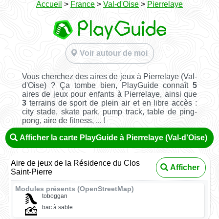
Accueil
>
France
>
Val-d'Oise
>
Pierrelaye
Voir autour de moi
Vous cherchez des aires de jeux à Pierrelaye (Val-
d'Oise) ? Ça tombe bien, PlayGuide connaît
5
aires de jeux pour enfants à Pierrelaye, ainsi que
3
terrains de sport de plein air et en libre accès :
city stade, skate park, pump track, table de ping-
pong, aire de fitness, ... !
Afficher la carte PlayGuide à Pierrelaye (Val-d'Oise)
Aire de jeux de la Résidence du Clos
Afficher
Saint-Pierre
Modules présents (OpenStreetMap)
toboggan
bac à sable