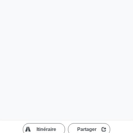
?
Itinéraire
Partager
MapLibre
| ©
OpenStreetMap contributors
200 m