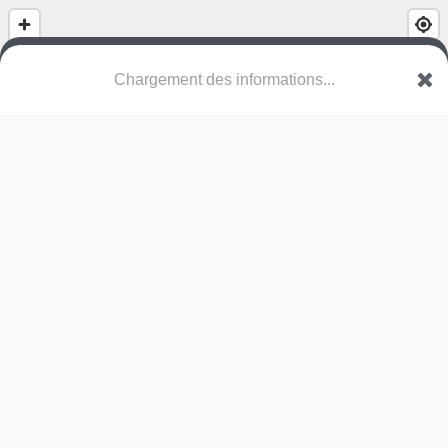
(nom inconnu)
Résidence du Clos Saint-Pierre
95480 Pierrelaye
Une erreur ? Corrigez !
🌍
Découvrez cartes.app !
Pas encore de photo disponible,
postez la vôtre !
Ou tentez
Google Street View
Modules présents (OpenStreetMap)
toboggan
bac à sable
Pas encore de commentaire disponible,
postez le vôtre !