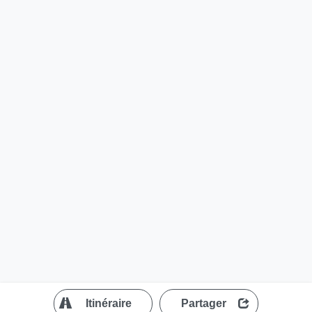
?
Itinéraire
Partager
MapLibre
| ©
OpenStreetMap contributors
200 m