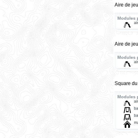
Aire de je
Modules 
ai
Aire de je
Modules 
ai
Square du 
Modules 
ai
ba
ba
ma