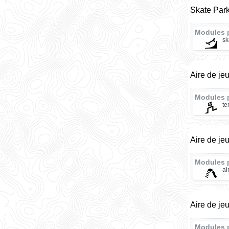
Skate Park
Modules 
sk
Aire de je
Modules 
te
Aire de je
Modules 
ai
Aire de je
Modules 