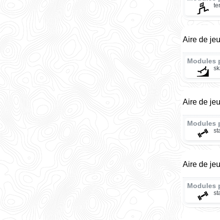
te
Aire de je
Modules 
sk
Aire de je
Modules 
st
Aire de je
Modules 
st