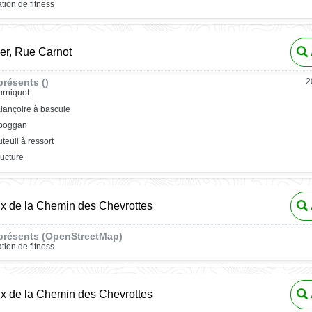
ation de fitness
er, Rue Carnot
résents ()
2
urniquet
lançoire à bascule
oboggan
uteuil à ressort
ructure
ux de la Chemin des Chevrottes
présents (OpenStreetMap)
ation de fitness
ux de la Chemin des Chevrottes