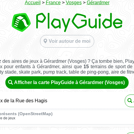
Accueil
>
France
>
Vosges
>
Gérardmer
Voir autour de moi
 des aires de jeux à Gérardmer (Vosges) ? Ça tombe bien, Pla
x pour enfants à Gérardmer, ainsi que
15
terrains de sport de 
ity stade, skate park, pump track, table de ping-pong, aire de fitnes
Afficher la carte PlayGuide à Gérardmer (Vosges)
ux de la Rue des Hagis
présents (OpenStreetMap)
re de jeux