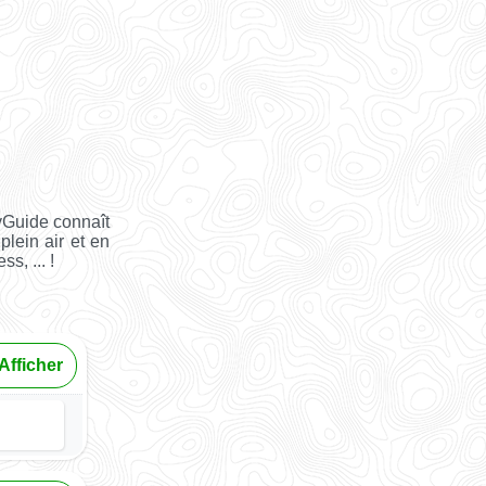
yGuide connaît
plein air et en
s, ... !
Afficher