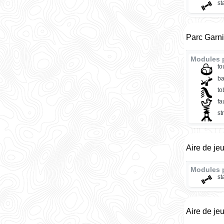
st
Parc Garni
Modules p
to
ba
t
fa
st
Aire de je
Modules 
st
Aire de je