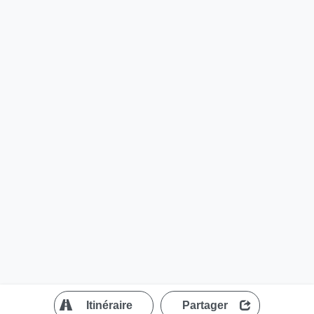
?
Itinéraire
Partager
MapLibre
| ©
OpenStreetMap contributors
200 m