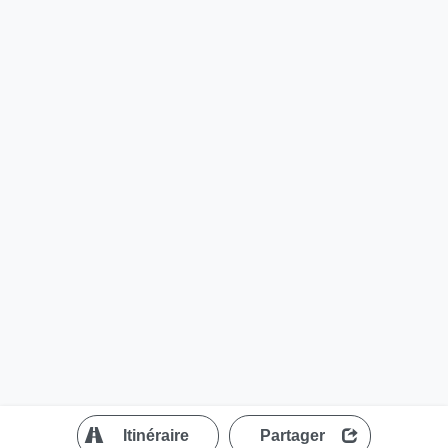
?
Itinéraire
Partager
MapLibre
| ©
OpenStreetMap contributors
200 m