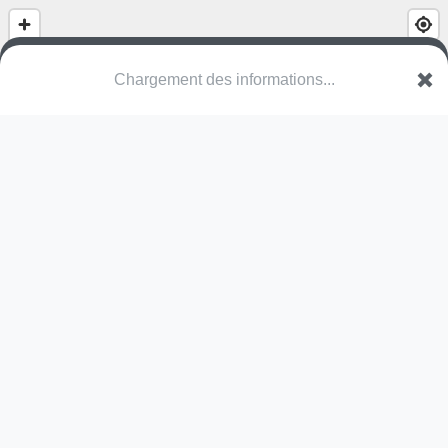
(nom inconnu)
Chemin du Tour du Lac
88400 Gérardmer
Une erreur ? Corrigez !
🌍
Découvrez cartes.app !
Pas encore de photo disponible,
postez la vôtre !
Ou tentez
Google Street View
Pas encore de commentaire disponible,
postez le vôtre !