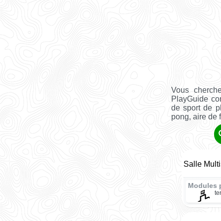
Vous cherch
PlayGuide co
de sport de pl
pong, aire de fi
Salle Mult
Modules 
te