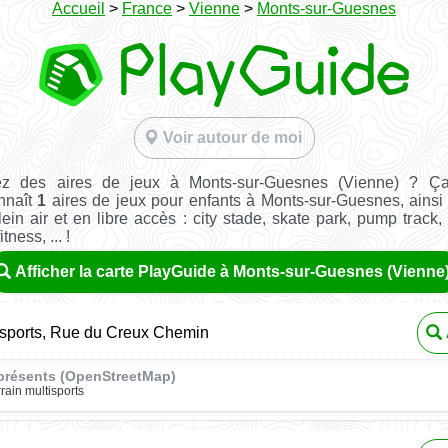
Accueil
>
France
>
Vienne
>
Monts-sur-Guesnes
Voir autour de moi
ez des aires de jeux à Monts-sur-Guesnes (Vienne) ? Ça
nnaît
1
aires de jeux pour enfants à Monts-sur-Guesnes, ains
ein air et en libre accès : city stade, skate park, pump track,
tness, ... !
Afficher la carte PlayGuide à Monts-sur-Guesnes (Vienne
isports, Rue du Creux Chemin
présents (OpenStreetMap)
rrain multisports