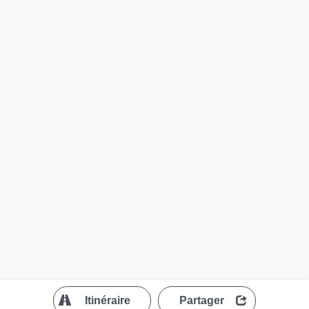
?
Itinéraire
Partager
MapLibre
| ©
OpenStreetMap contributors
200 m