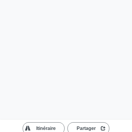
?
Itinéraire
Partager
MapLibre
| ©
OpenStreetMap contributors
200 m