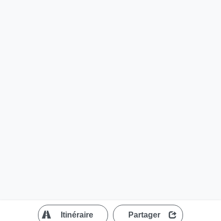
?
Itinéraire
Partager
MapLibre
| ©
OpenStreetMap contributors
200 m