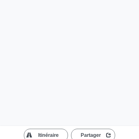
?
Itinéraire
Partager
MapLibre
| ©
OpenStreetMap contributors
200 m