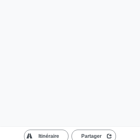
?
Itinéraire
Partager
MapLibre
| ©
OpenStreetMap contributors
200 m