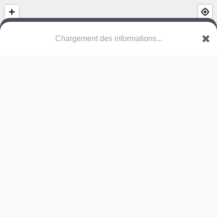
Gymnase Bienvenu Martin
89000 Auxerre
Une erreur ? Corrigez !
🌍
Découvrez cartes.app !
Pas encore de photo disponible,
postez la vôtre !
Ou tentez
Google Street View
Modules présents (OpenStreetMap)
terrain multisports
Pas encore de commentaire disponible,
postez le vôtre !