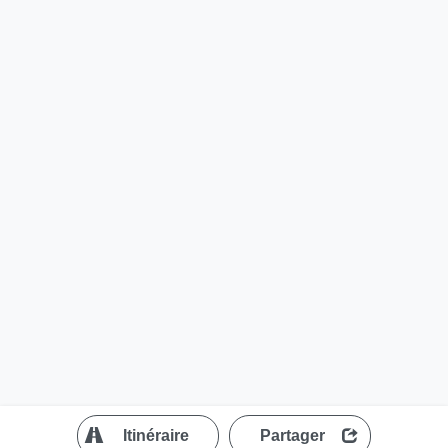
?
Itinéraire
Partager
MapLibre
| ©
OpenStreetMap contributors
200 m