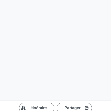
?
Itinéraire
Partager
MapLibre
| ©
OpenStreetMap contributors
200 m