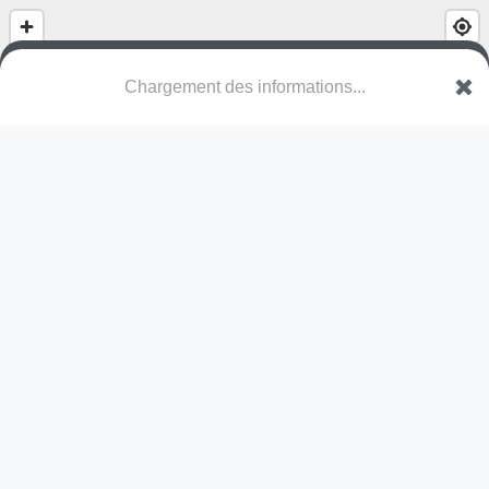
(nom inconnu)
Rue de la Croix Saint-Marc
40260 Taller
Une erreur ? Corrigez !
🌍
Découvrez cartes.app !
Pas encore de photo disponible,
postez la vôtre !
Ou tentez
Google Street View
Pas encore de commentaire disponible,
postez le vôtre !