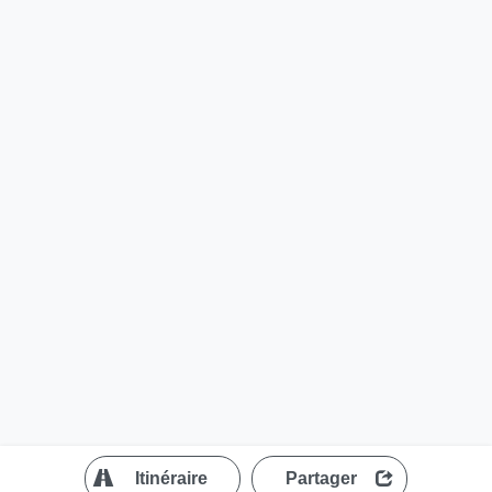
?
Itinéraire
Partager
MapLibre
| ©
OpenStreetMap contributors
200 m