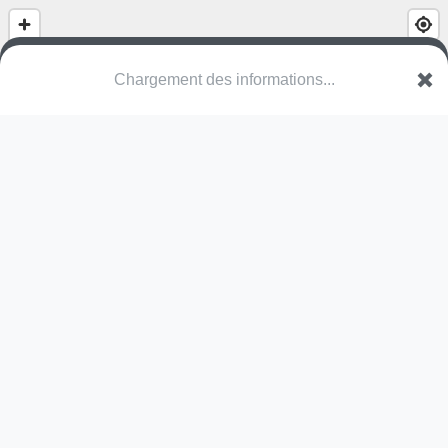
Buurtpleintje Acacialaan
Acacialaan
9080 Lochristi
Une erreur ? Corrigez !
🌍
Découvrez cartes.app !
Pas encore de photo disponible,
postez la vôtre !
Ou tentez
Google Street View
Modules présents (OpenStreetMap)
bac à sable
Pas encore de commentaire disponible,
postez le vôtre !