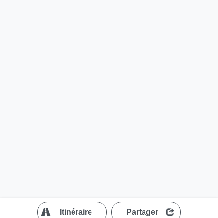
?
Itinéraire
Partager
MapLibre
| ©
OpenStreetMap contributors
200 m