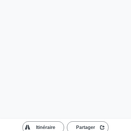
?
Itinéraire
Partager
MapLibre
| ©
OpenStreetMap contributors
200 m