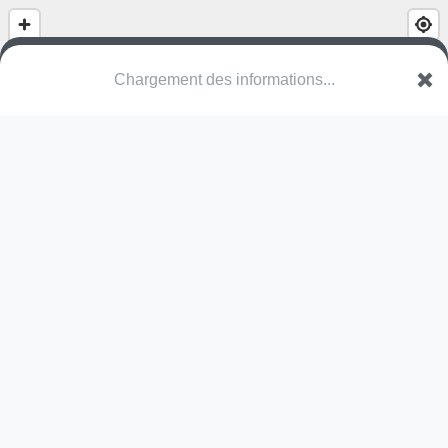
(nom inconnu)
Talstrasse
3930 Visp
Une erreur ? Corrigez !
🌍
Découvrez cartes.app !
Pas encore de photo disponible,
postez la vôtre !
Ou tentez
Google Street View
Modules présents (OpenStreetMap)
station de fitness
Pas encore de commentaire disponible,
postez le vôtre !