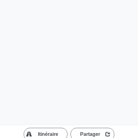
?
Itinéraire
Partager
MapLibre
| ©
OpenStreetMap contributors
200 m