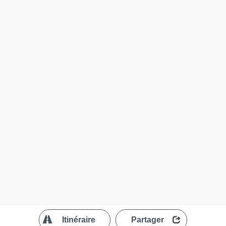
?
Itinéraire
Partager
MapLibre
| ©
OpenStreetMap contributors
200 m