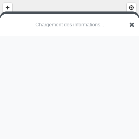
(nom inconnu)
Chemin de la Carrière d'Yrouerre
89700 Tonnerre
Une erreur ? Corrigez !
🌍
Découvrez cartes.app !
Pas encore de photo disponible,
postez la vôtre !
Ou tentez
Google Street View
Pas encore de commentaire disponible,
postez le vôtre !