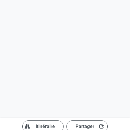
?
Itinéraire
Partager
MapLibre
| ©
OpenStreetMap contributors
200 m