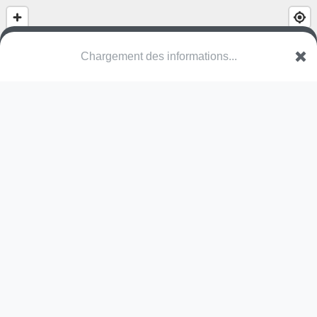
(nom inconnu)
Route de Caen
14540 Soliers
Une erreur ? Corrigez !
🌍
Découvrez cartes.app !
Pas encore de photo disponible,
postez la vôtre !
Ou tentez
Google Street View
Modules présents (OpenStreetMap)
skate park
Pas encore de commentaire disponible,
postez le vôtre !