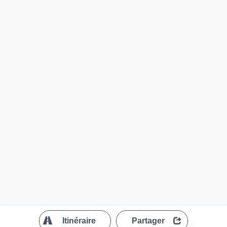
?
Itinéraire
Partager
MapLibre
| ©
OpenStreetMap contributors
200 m