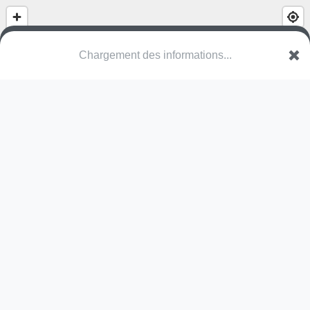
Parc
Rue de l'Amitié
30250 Lecques
Une erreur ? Corrigez !
🌍
Découvrez cartes.app !
Pas encore de photo disponible,
postez la vôtre !
Ou tentez
Google Street View
Pas encore de commentaire disponible,
postez le vôtre !