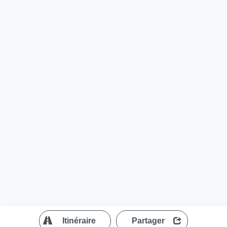
?
Itinéraire
Partager
MapLibre
| ©
OpenStreetMap contributors
200 m