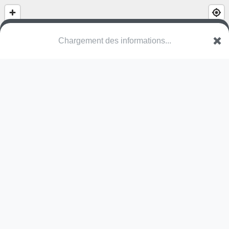
(nom inconnu)
Rue de l'Église
7481 Helperknapp
Une erreur ? Corrigez !
🌍
Découvrez cartes.app !
Pas encore de photo disponible,
postez la vôtre !
Ou tentez
Google Street View
Pas encore de commentaire disponible,
postez le vôtre !