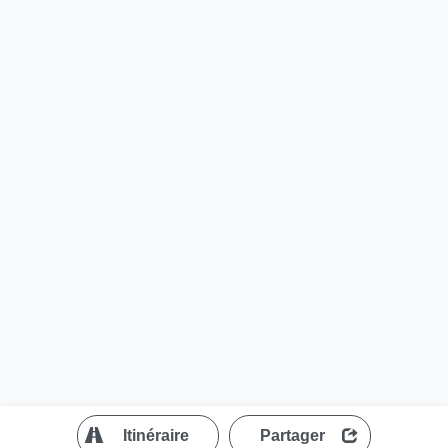
?
Itinéraire
Partager
MapLibre
| ©
OpenStreetMap contributors
200 m