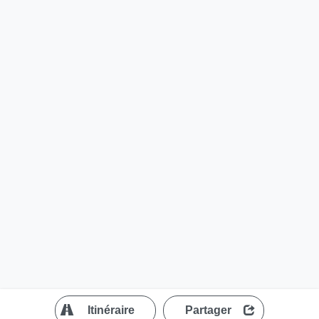
?
Itinéraire
Partager
MapLibre
| ©
OpenStreetMap contributors
200 m