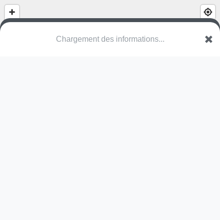
(nom inconnu)
VAN Lille
Une erreur ? Corrigez !
🌍
Découvrez cartes.app !
Pas encore de photo disponible,
postez la vôtre !
Ou tentez
Google Street View
Pas encore de commentaire disponible,
postez le vôtre !