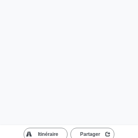
?
Itinéraire
Partager
MapLibre
| ©
OpenStreetMap contributors
200 m