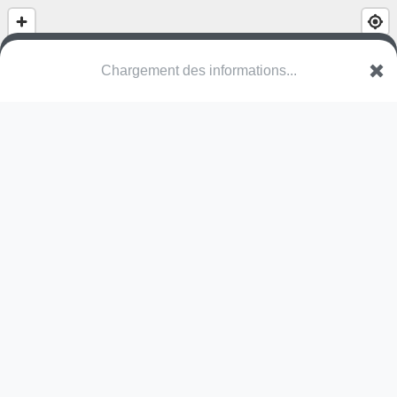
(nom inconnu)
Rue du Ziegelwasser
67100 Strasbourg
Une erreur ? Corrigez !
🌍
Découvrez cartes.app !
Pas encore de photo disponible,
postez la vôtre !
Ou tentez
Google Street View
Pas encore de commentaire disponible,
postez le vôtre !