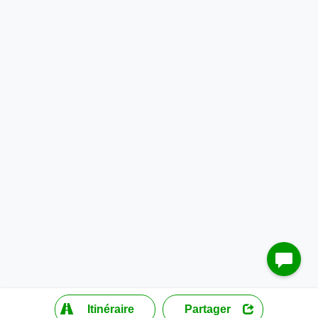
?
Itinéraire
Partager
MapLibre
| ©
OpenStreetMap contributors
200 m