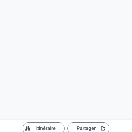
?
Itinéraire
Partager
MapLibre
| ©
OpenStreetMap contributors
200 m