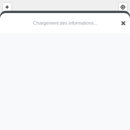
(nom inconnu)
Postweg
5035 Unterentfelden
Une erreur ? Corrigez !
🌍
Découvrez cartes.app !
Pas encore de photo disponible,
postez la vôtre !
Ou tentez
Google Street View
Pas encore de commentaire disponible,
postez le vôtre !