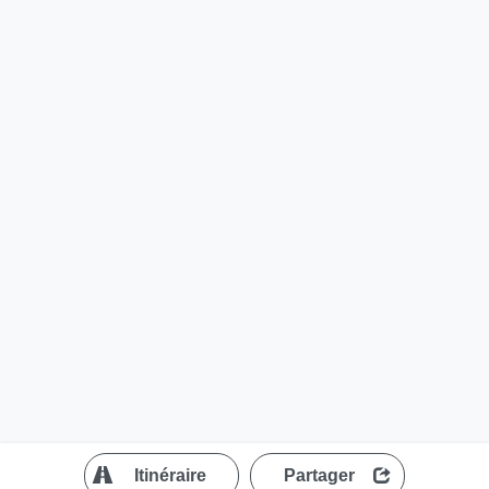
?
Itinéraire
Partager
MapLibre
| ©
OpenStreetMap contributors
200 m