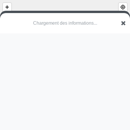
Parc Manchez
Rue Abbé Breuil
95290 L'Isle-Adam
Une erreur ? Corrigez !
🌍
Découvrez cartes.app !
Pas encore de photo disponible,
postez la vôtre !
Ou tentez
Google Street View
Adri Equateur
18 août
2021
Grande aire de jeux sécurisée avec de nombreux jeux. très beau
et collé à un parc arboré et en face du marché.
On l'appelle chez nous le parc pirate!