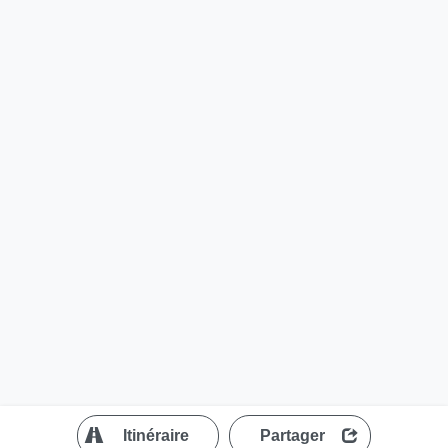
?
Itinéraire
Partager
MapLibre
| ©
OpenStreetMap contributors
200 m