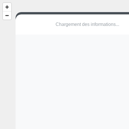
(nom inconnu)
Carieire dis Amourous
30128 Garons
Une erreur ? Corrigez !
🌍
Découvrez cartes.app !
Pas encore de photo disponible,
postez la vôtre !
Ou tentez
Google Street View
Pas encore de commentaire disponible,
postez le vôtre !