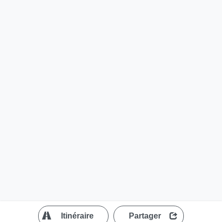
?
Itinéraire
Partager
MapLibre
| ©
OpenStreetMap contributors
200 m