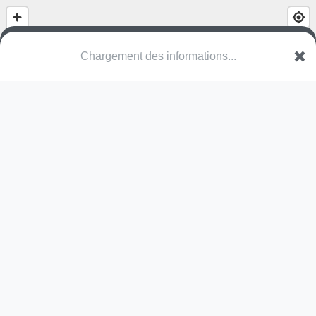
(nom inconnu)
4313 Möhlin
Une erreur ? Corrigez !
🌍
Découvrez cartes.app !
Pas encore de photo disponible,
postez la vôtre !
Ou tentez
Google Street View
Pas encore de commentaire disponible,
postez le vôtre !