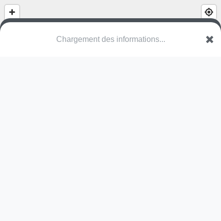
(nom inconnu)
TG Münsterlingen
Une erreur ? Corrigez !
🌍
Découvrez cartes.app !
Pas encore de photo disponible,
postez la vôtre !
Ou tentez
Google Street View
Modules présents (OpenStreetMap)
station de fitness
Pas encore de commentaire disponible,
postez le vôtre !