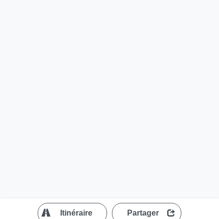
?
Itinéraire
Partager
MapLibre
| ©
OpenStreetMap contributors
200 m