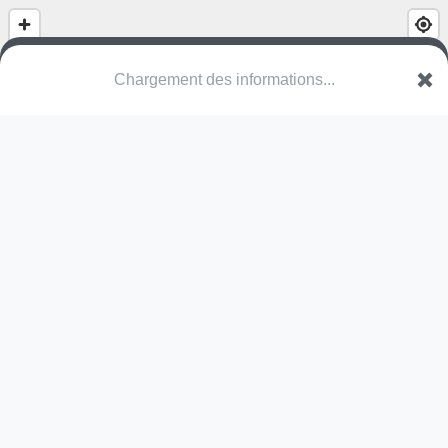
(nom inconnu)
Sparrestraat
2220 Heist-op-den-Berg
Une erreur ? Corrigez !
🌍
Découvrez cartes.app !
Pas encore de photo disponible,
postez la vôtre !
Ou tentez
Google Street View
Pas encore de commentaire disponible,
postez le vôtre !