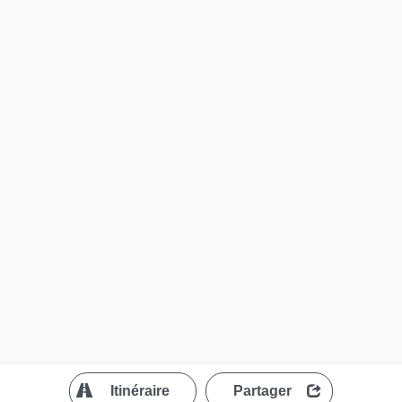
?
Itinéraire
Partager
MapLibre
| ©
OpenStreetMap contributors
200 m