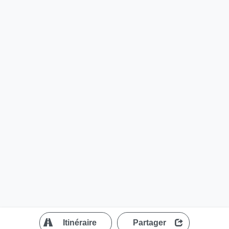
?
Itinéraire
Partager
MapLibre
| ©
OpenStreetMap contributors
200 m