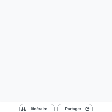
?
Itinéraire
Partager
MapLibre
| ©
OpenStreetMap contributors
200 m